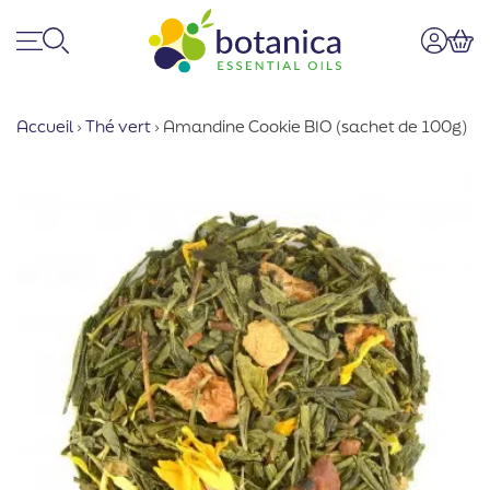
Menu
Recherche
Mon co
Pan
Accueil
›
Thé vert
›
Amandine Cookie BIO (sachet de 100g)