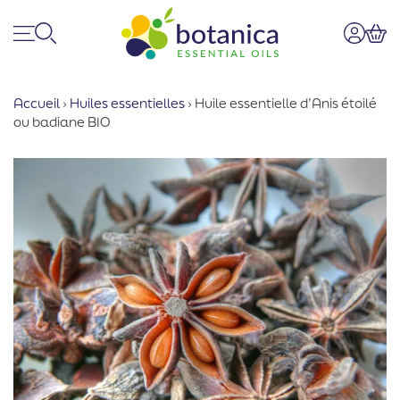
Menu
Recherche
Mon co
Pan
Accueil
›
Huiles essentielles
›
Huile essentielle d’Anis étoilé
ou badiane BIO