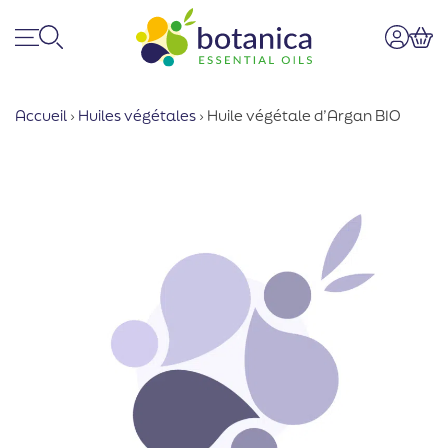
Menu
Recherche
Mon co
Pan
Accueil
›
Huiles végétales
›
Huile végétale d’Argan BIO