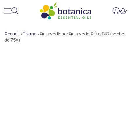
Menu
Recherche
Mon co
Pan
Accueil
›
Tisane
›
Ayurvédique: Ayurveda Pitta BIO (sachet
de 75g)