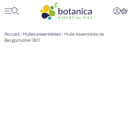
Menu
Recherche
Mon co
Pan
Accueil
›
Huiles essentielles
›
Huile essentielle de
Bergamotier BIO