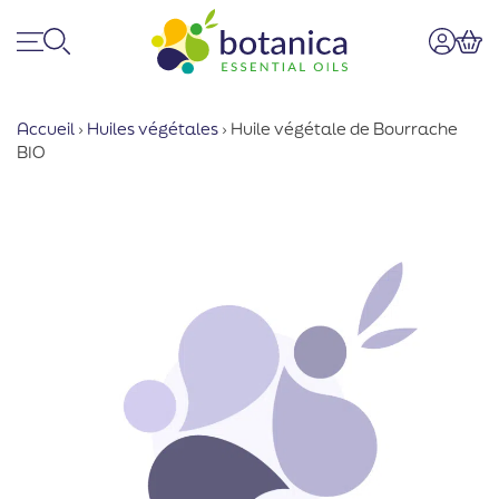
Menu
Recherche
Mon co
Pan
Accueil
›
Huiles végétales
›
Huile végétale de Bourrache
BIO