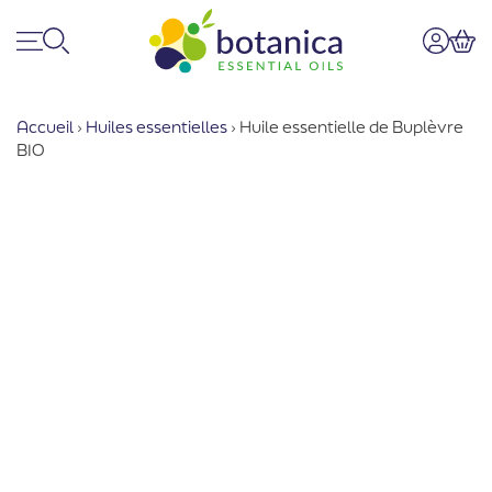
Menu
Recherche
Mon co
Pan
Accueil
›
Huiles essentielles
›
Huile essentielle de Buplèvre
BIO