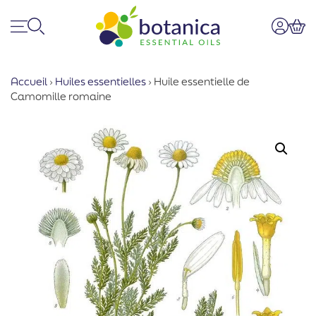
Menu
Recherche
Mon co
Pan
Accueil
›
Huiles essentielles
›
Huile essentielle de
Camomille romaine