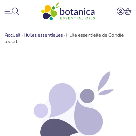
Menu
Recherche
Mon co
Pan
Accueil
›
Huiles essentielles
›
Huile essentielle de Candle
wood