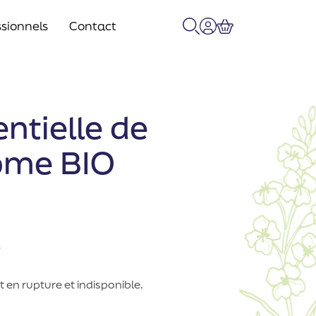
sionnels
Contact
Recherche
Mon compte
Panier
entielle de
me BIO
e
 en rupture et indisponible.