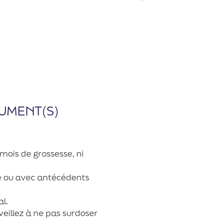
UMENT(S)
 mois de grossesse, ni
ue ou avec antécédents
l.
 veillez à ne pas surdoser