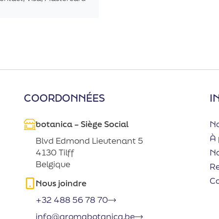
COORDONNÉES
I
botanica – Siège Social
No
À 
Blvd Edmond Lieutenant 5
No
4130 Tilff
Belgique
R
C
Nous joindre
+32 488 56 78 70
info@aromabotanica.be