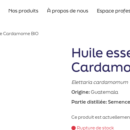
Nos produits
À propos de nous
Espace profes
e de Cardamome BIO
Huile ess
Cardamo
Elettaria cardamomum
Origine:
Guatemala
Partie distillée:
Semenc
Ce produit est actuellement
Rupture de stock