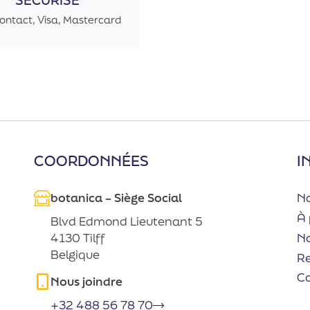
ontact, Visa, Mastercard
COORDONNÉES
I
botanica – Siège Social
No
À 
Blvd Edmond Lieutenant 5
No
4130 Tilff
Belgique
R
C
Nous joindre
+32 488 56 78 70