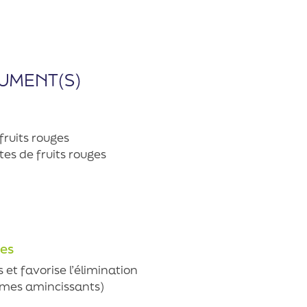
UMENT(S)
fruits rouges
tes de fruits rouges
ues
s et favorise l’élimination
imes amincissants)