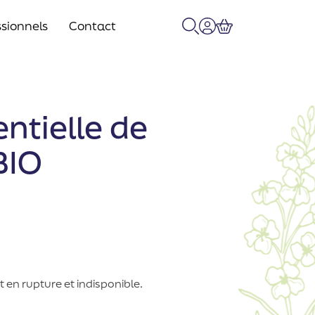
sionnels
Contact
Recherche
Mon compte
Panier
entielle de
BIO
 en rupture et indisponible.