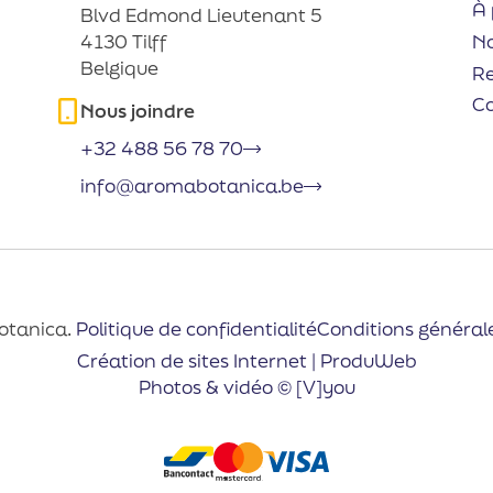
À 
Blvd Edmond Lieutenant 5
No
4130 Tilff
Belgique
R
C
Nous joindre
+32 488 56 78 70
info@aromabotanica.be
otanica.
Politique de confidentialité
Conditions général
Création de sites Internet | ProduWeb
Photos & vidéo © [V]you