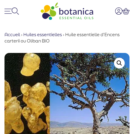
Menu
Recherche
Mon co
Pan
Accueil
›
Huiles essentielles
›
Huile essentielle d’Encens
carterii ou Oliban BIO