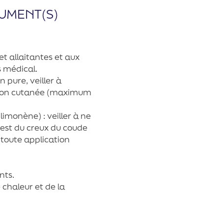
UMENT(S)
t allaitantes et aux
s médical.
n pure, veiller à
sation cutanée (maximum
, limonène) : veiller à ne
test du creux du coude
oute application
nts.
 chaleur et de la