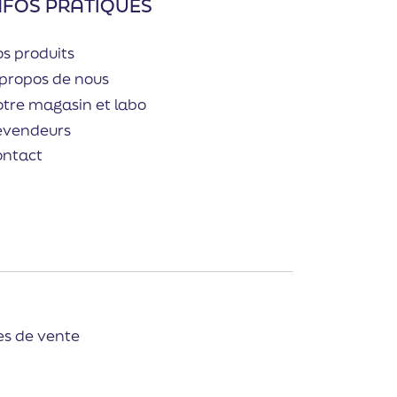
NFOS PRATIQUES
s produits
propos de nous
tre magasin et labo
evendeurs
ontact
es de vente