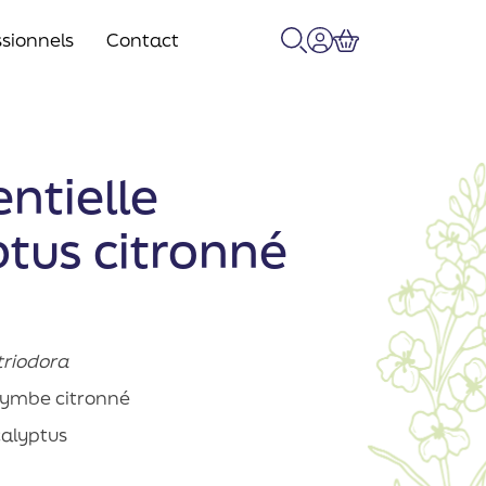
sionnels
Contact
Recherche
Mon compte
Panier
entielle
tus citronné
triodora
ymbe citronné
alyptus