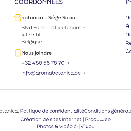
COORDONNÉES
I
botanica – Siège Social
No
À 
Blvd Edmond Lieutenant 5
No
4130 Tilff
Belgique
R
C
Nous joindre
+32 488 56 78 70
info@aromabotanica.be
otanica.
Politique de confidentialité
Conditions général
Création de sites Internet | ProduWeb
Photos & vidéo © [V]you