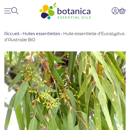
Menu
Recherche
Mon co
Pan
Accueil
›
Huiles essentielles
›
Huile essentielle d’Eucalyptus
d’Australie BIO