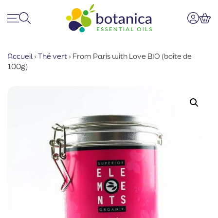
Menu
Recherche
Mon co
Pan
Accueil
›
Thé vert
›
From Paris with Love BIO (boîte de
100g)