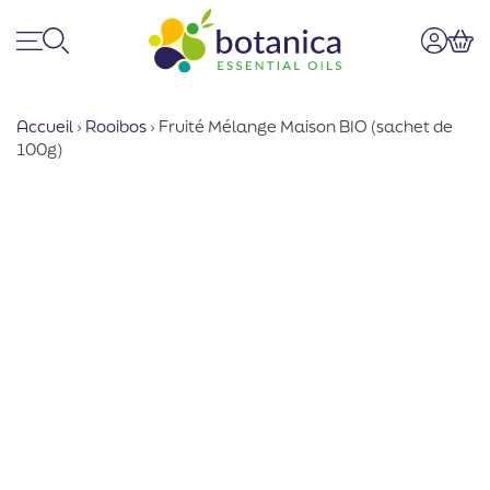
Menu
Recherche
Mon co
Pan
Accueil
›
Rooibos
›
Fruité Mélange Maison BIO (sachet de
100g)