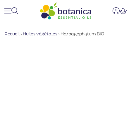
Menu
Recherche
Mon co
Pan
Accueil
›
Huiles végétales
›
Harpagophytum BIO