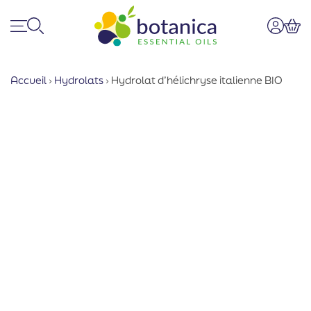
Menu
Recherche
Mon co
Pan
Accueil
›
Hydrolats
›
Hydrolat d’hélichryse italienne BIO