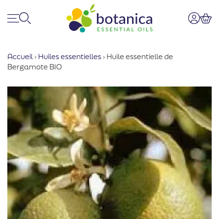
Menu
Recherche
Mon co
Pan
Accueil
›
Huiles essentielles
›
Huile essentielle de
Bergamote BIO