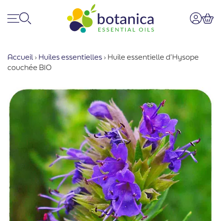
Menu
Recherche
Mon co
Pan
Accueil
›
Huiles essentielles
›
Huile essentielle d’Hysope
couchée BIO