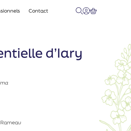
sionnels
Contact
Recherche
Mon compte
Panier
ntielle d’Iary
sima
et Rameau