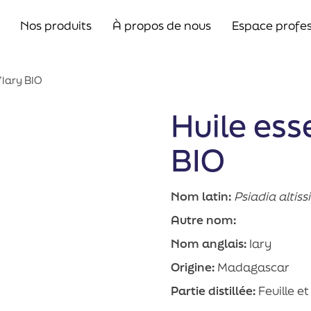
Nos produits
À propos de nous
Espace profes
d’Iary BIO
Huile esse
BIO
Nom latin:
Psiadia altis
Autre nom:
Nom anglais:
Iary
Origine:
Madagascar
Partie distillée:
Feuille 