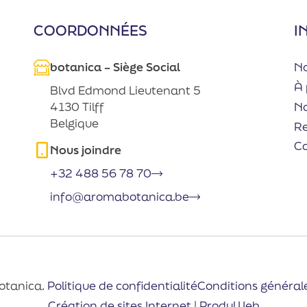
COORDONNÉES
I
botanica – Siège Social
No
À 
Blvd Edmond Lieutenant 5
No
4130 Tilff
Belgique
R
C
Nous joindre
+32 488 56 78 70
info@aromabotanica.be
otanica.
Politique de confidentialité
Conditions général
Création de sites Internet | ProduWeb