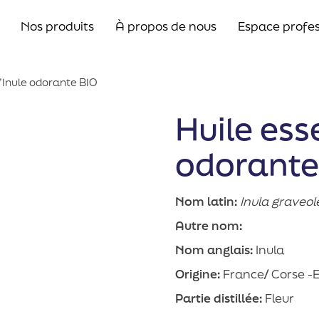
Nos produits
À propos de nous
Espace profes
d’Inule odorante BIO
Huile esse
odorante
Nom latin:
Inula graveol
Autre nom:
Nom anglais:
Inula
Origine:
France
/
Corse -E
Partie distillée:
Fleur