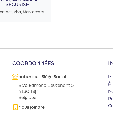
SÉCURISÉ
ontact, Visa, Mastercard
COORDONNÉES
I
botanica – Siège Social
No
À 
Blvd Edmond Lieutenant 5
No
4130 Tilff
Belgique
R
C
Nous joindre