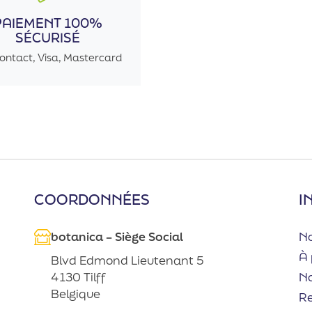
PAIEMENT 100%
SÉCURISÉ
ontact, Visa, Mastercard
COORDONNÉES
I
botanica – Siège Social
No
À 
Blvd Edmond Lieutenant 5
No
4130 Tilff
Belgique
R