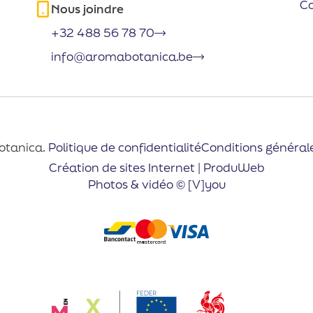
C
Nous joindre
+32 488 56 78 70
info@aromabotanica.be
otanica.
Politique de confidentialité
Conditions général
Création de sites Internet | ProduWeb
Photos & vidéo © [V]you