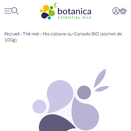
Menu
Recherche
Mon co
Pan
Accueil
›
Thé noir
›
Ma cabane au Canada BIO (sachet de
100g)