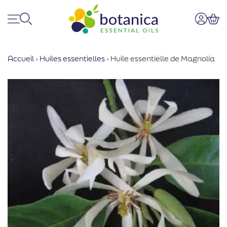
Menu
Recherche
Mon co
Pan
Accueil
›
Huiles essentielles
›
Huile essentielle de Magnolia