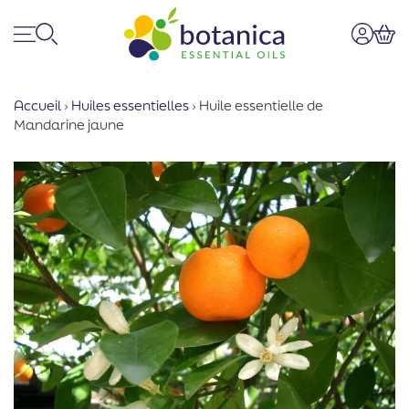
Menu
Recherche
Mon co
Pan
Accueil
›
Huiles essentielles
›
Huile essentielle de
Mandarine jaune