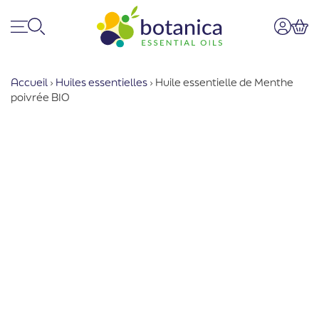
Menu
Recherche
Mon co
Pan
Accueil
›
Huiles essentielles
›
Huile essentielle de Menthe
poivrée BIO