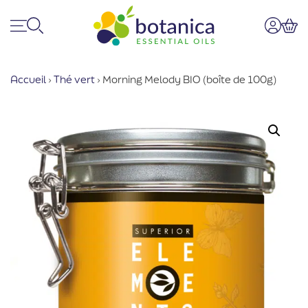
Menu
Recherche
Mon co
Pan
Accueil
›
Thé vert
›
Morning Melody BIO (boîte de 100g)