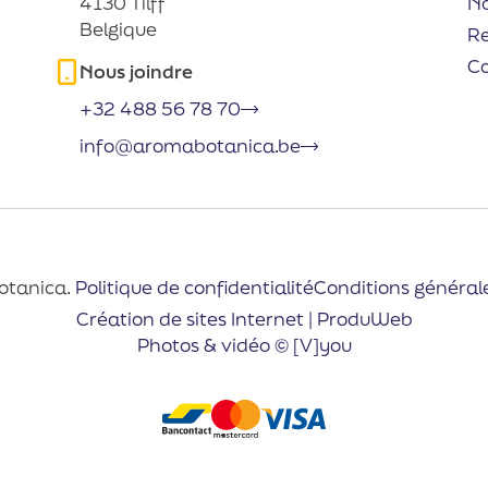
No
4130 Tilff
Belgique
R
C
Nous joindre
+32 488 56 78 70
info@aromabotanica.be
otanica.
Politique de confidentialité
Conditions général
Création de sites Internet | ProduWeb
Photos & vidéo © [V]you