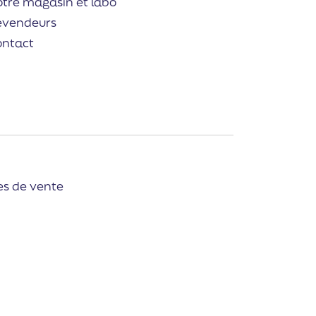
tre magasin et labo
evendeurs
ontact
es de vente