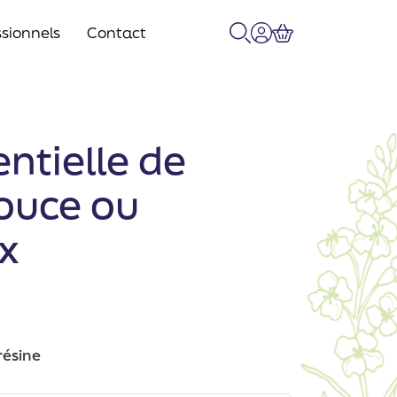
sionnels
Contact
Recherche
Mon compte
Panier
entielle de
ouce ou
x
ésine