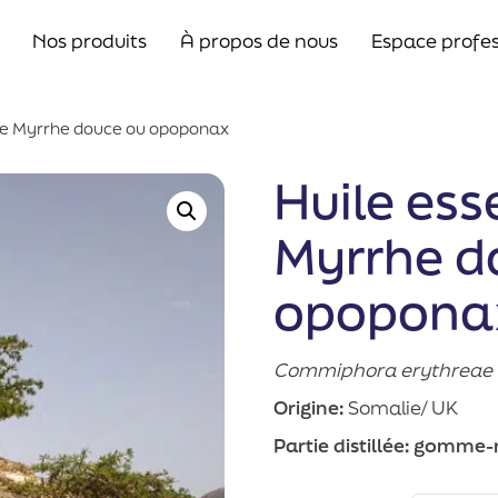
Nos produits
À propos de nous
Espace profes
 de Myrrhe douce ou opoponax
Huile ess
Myrrhe d
opopona
Commiphora erythreae
Origine:
Somalie/ UK
Partie distillée:
gomme-r