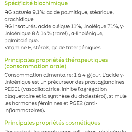
Spécificité biochimique
AG saturés 9,1%: acide palmitique, stéarique,
arachidique
AG insaturés: acide oléique 11%, linoléique 71%, γ-
linloénique 8 à 14% (rare!) , α-linolénique,
palmitoléique.
Vitamine E, stérols, acide triterpéniques
Principales propriétés thérapeutiques
(consommation orale)
Consommation alimentaire: 1 à 4 g/jour. L’acide γ-
linloénique est un précurseur des prostaglandines
PEGE1 (vasodilatatrice, inhibe l’agrégation
plaquettaire et la synthèse du cholestérol), stimule
les hormones féminines et PGE2 (anti-
inflammatoires).
Principales propriétés cosmétiques
Reconstruit les membranes cellulaires: régénère la