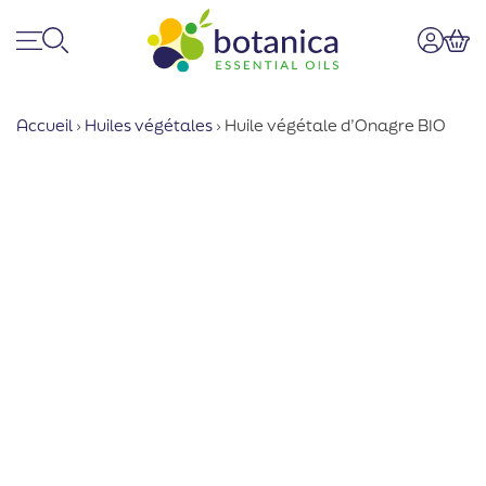
Menu
Recherche
Mon co
Pan
Accueil
›
Huiles végétales
›
Huile végétale d’Onagre BIO