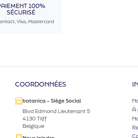
PAIEMENT 100%
SÉCURISÉ
ontact, Visa, Mastercard
COORDONNÉES
I
botanica – Siège Social
No
À 
Blvd Edmond Lieutenant 5
No
4130 Tilff
Belgique
R
C
Nous joindre