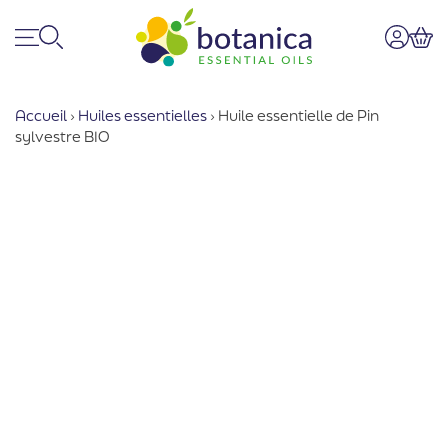
Menu
Recherche
Mon co
Pan
Accueil
›
Huiles essentielles
›
Huile essentielle de Pin
sylvestre BIO