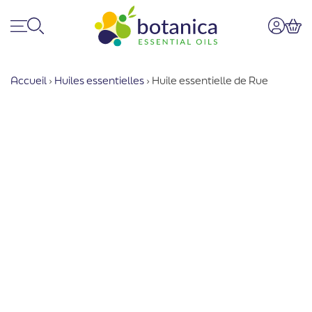
Menu
Recherche
Mon co
Pan
Accueil
›
Huiles essentielles
›
Huile essentielle de Rue