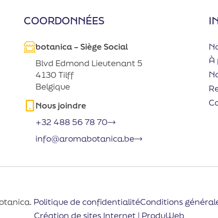
COORDONNÉES
I
botanica – Siège Social
No
À 
Blvd Edmond Lieutenant 5
No
4130 Tilff
Belgique
R
C
Nous joindre
+32 488 56 78 70
info@aromabotanica.be
otanica.
Politique de confidentialité
Conditions général
Création de sites Internet | ProduWeb