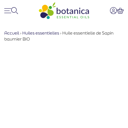
Menu
Recherche
Mon co
Pan
Accueil
›
Huiles essentielles
›
Huile essentielle de Sapin
baumier BIO