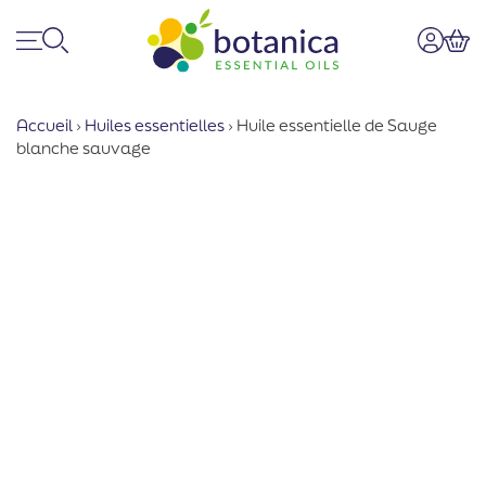
Menu
Recherche
Mon co
Pan
Accueil
›
Huiles essentielles
›
Huile essentielle de Sauge
blanche sauvage