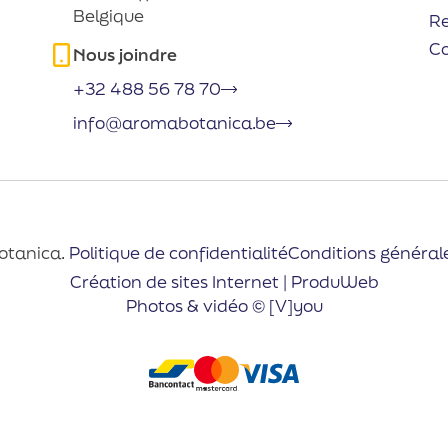
Belgique
R
C
Nous joindre
+32 488 56 78 70
info@aromabotanica.be
otanica.
Politique de confidentialité
Conditions général
Création de sites Internet | ProduWeb
Photos & vidéo © [V]you