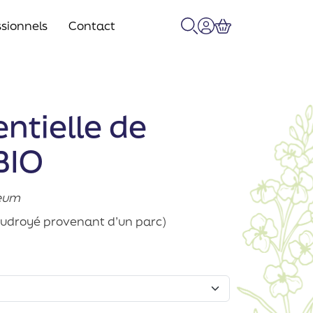
sionnels
Contact
Recherche
Mon compte
Panier
entielle de
BIO
teum
oudroyé provenant d’un parc)