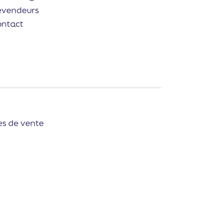
evendeurs
ontact
es de vente