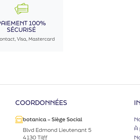
PAIEMENT 100%
SÉCURISÉ
ontact, Visa, Mastercard
COORDONNÉES
I
botanica – Siège Social
No
À 
Blvd Edmond Lieutenant 5
No
4130 Tilff