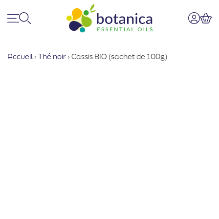
Menu
Recherche
Mon co
Pan
Accueil
›
Thé noir
›
Cassis BIO (sachet de 100g)