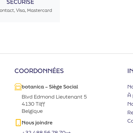
SÉCURISÉ
ontact, Visa, Mastercard
COORDONNÉES
I
botanica – Siège Social
No
À 
Blvd Edmond Lieutenant 5
No
4130 Tilff
Belgique
R
C
Nous joindre
+32 488 56 78 70