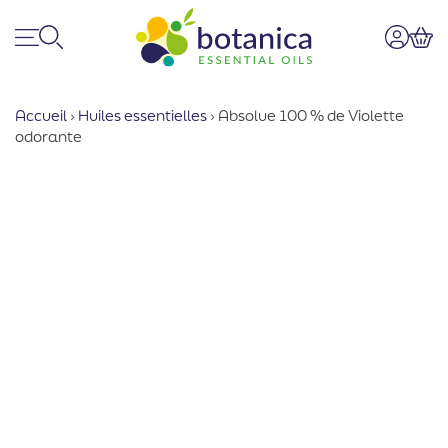
Menu
Recherche
Mon co
Pan
Accueil
›
Huiles essentielles
›
Absolue 100 % de Violette
odorante