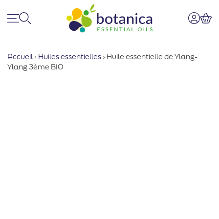
Menu
Recherche
Mon co
Pan
Accueil
›
Huiles essentielles
›
Huile essentielle de Ylang-
Ylang 3ème BIO